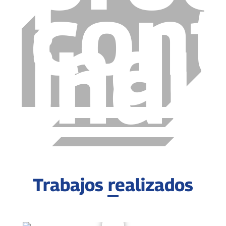
cont
indu
indu
Trabajos realizados