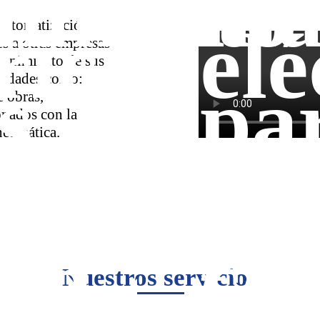
imiento
ma
ricas
elé
automatización
s a otras empresas
tenimiento de sus
vidades como:
s
pa
e obras,
onados con la
aja
y 
 neumática.
esos
pr
ión
co
Nuestros servicios