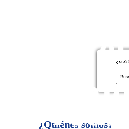
enfo
mont
en el
de
¿Busc
mejo
Bus
rede
¿Quiénes somos?