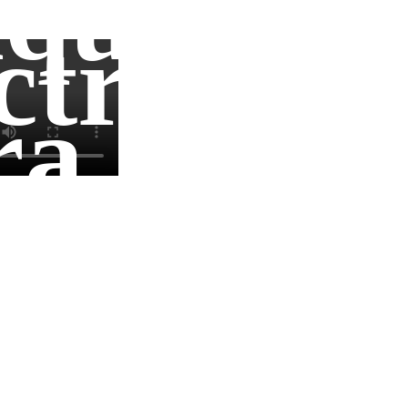
quinari
ctricos
ra
de
ocesos
ntrol