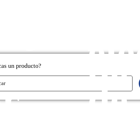
cados
y
aje
pr
ele
de
as un producto?
r
de
car
s
ga