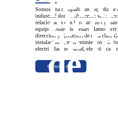
rend
eléct
Somos una compañía antioqueña de 
industrial donde ofrecemos solucione
relacionadas con la reparación y man
equipos. Además, desarrollamos acti
de lo
dirección y ejecución de toda clase d
instalaciones, mantenimientos relaci
de b
electricidad industrial, electrónica y
Conoce más
proc
tens