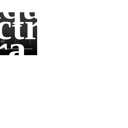
quinari
ctricos
ra
de
ocesos
ntrol