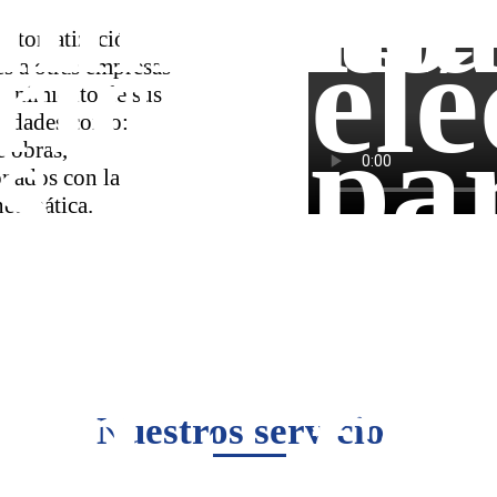
imiento
ma
ricas
elé
automatización
s a otras empresas
tenimiento de sus
vidades como:
s
pa
e obras,
onados con la
aja
y 
 neumática.
esos
pr
ión
co
Nuestros servicios