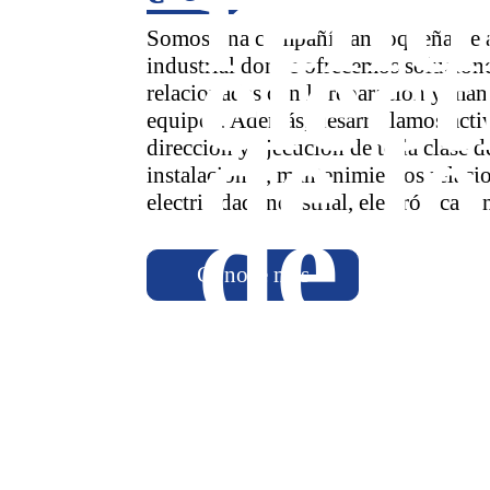
rend
eléct
Somos una compañía antioqueña de 
industrial donde ofrecemos solucione
relacionadas con la reparación y man
equipos. Además, desarrollamos acti
de lo
dirección y ejecución de toda clase d
instalaciones, mantenimientos relaci
de b
electricidad industrial, electrónica y
Conoce más
proc
tens