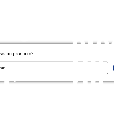
cados
y
aje
pr
ele
de
as un producto?
r
de
car
s
ga