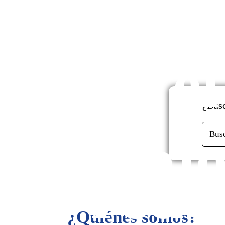
enfo
mont
en el
de
¿Busc
mejo
Bus
rede
¿Quiénes somos?