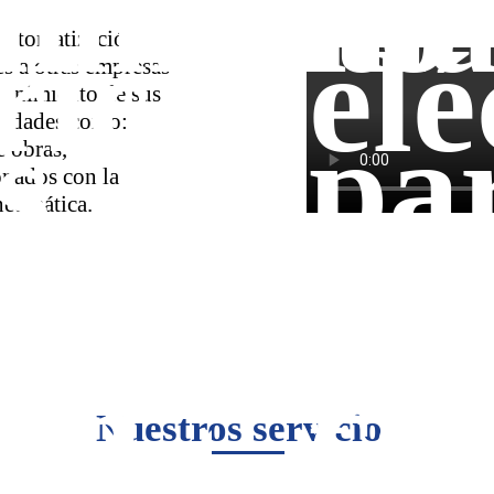
imiento
ma
ricas
elé
automatización
s a otras empresas
tenimiento de sus
vidades como:
s
pa
e obras,
onados con la
aja
y 
 neumática.
esos
pr
ión
co
Nuestros servicios