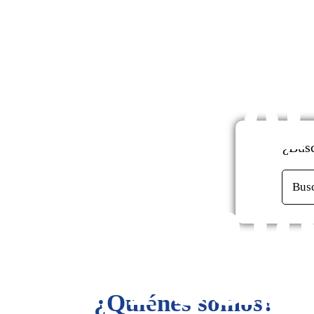
enfo
mont
en el
de
¿Busc
mejo
Bus
rede
¿Quiénes somos?