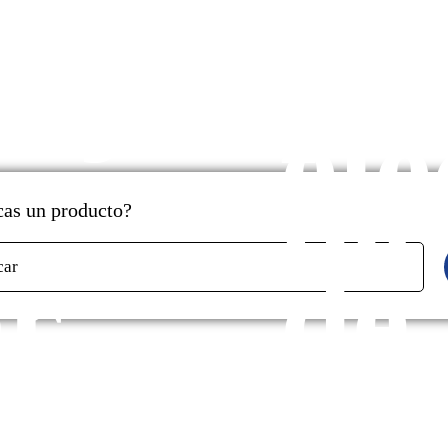
cados
y
aje
pr
ele
de
as un producto?
r
de
car
s
ga