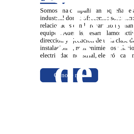
rend
eléct
Somos una compañía antioqueña de 
industrial donde ofrecemos solucione
relacionadas con la reparación y man
equipos. Además, desarrollamos acti
de lo
dirección y ejecución de toda clase d
instalaciones, mantenimientos relaci
de b
electricidad industrial, electrónica y
Conoce más
proc
tens