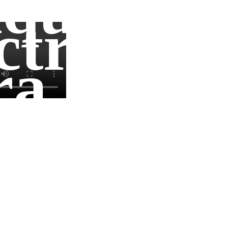
quinari
ctricos
ra
de
ocesos
ntrol