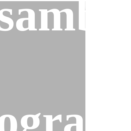
sambl
ogram