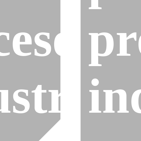
cesos
pr
strial
in