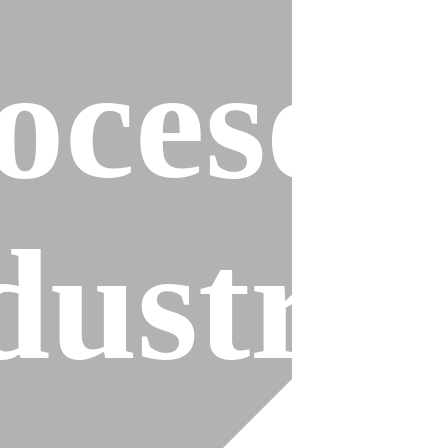
ocesos
es
dustria