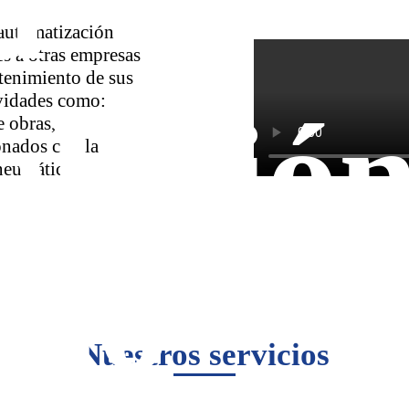
a
automatización
s a otras empresas
tenimiento de sus
vidades como:
alació
e obras,
onados con la
 neumática.
Di
eño
Nuestros servicios