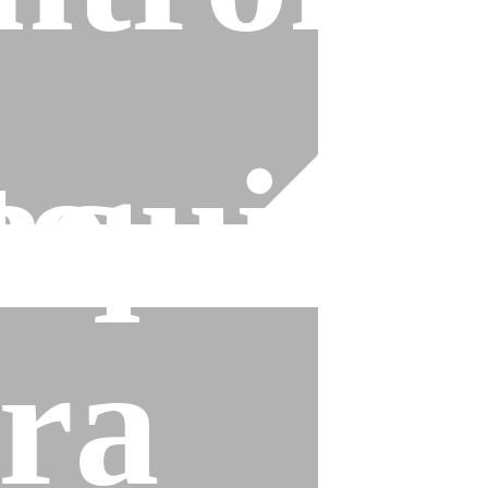
to
quina
ra