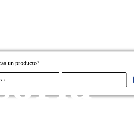
soría
as un producto?
car