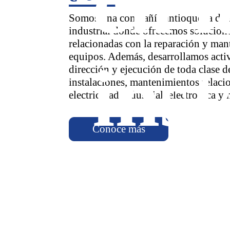
en l
Somos una compañía antioqueña de 
industrial donde ofrecemos solucione
relacionadas con la reparación y man
equipos. Además, desarrollamos acti
inst
dirección y ejecución de toda clase d
instalaciones, mantenimientos relaci
electricidad industrial, electrónica y
Conoce más
Dis
de