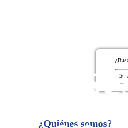
y
Ase
¿Busc
Bus
¿Quiénes somos?