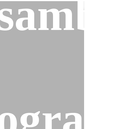
sambl
ogram