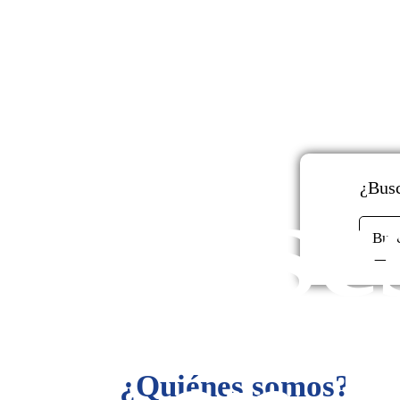
y
Ase
¿Busc
Bus
¿Quiénes somos?