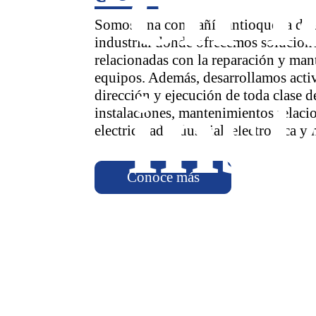
en l
Somos una compañía antioqueña de 
industrial donde ofrecemos solucione
relacionadas con la reparación y man
equipos. Además, desarrollamos acti
inst
dirección y ejecución de toda clase d
instalaciones, mantenimientos relaci
electricidad industrial, electrónica y
Conoce más
Dis
de