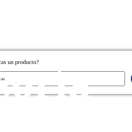
soría
as un producto?
car