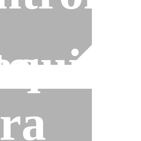
to
quina
ra