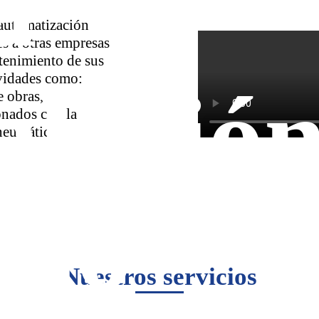
a
automatización
s a otras empresas
tenimiento de sus
vidades como:
alació
e obras,
onados con la
 neumática.
Di
eño
Nuestros servicios