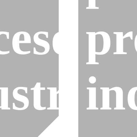
cesos
pr
strial
in