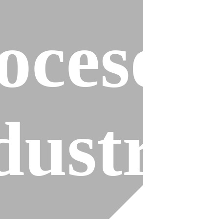
ocesos
es
dustria