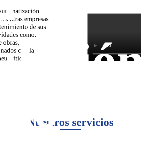
a
automatización
s a otras empresas
tenimiento de sus
vidades como:
alació
e obras,
onados con la
 neumática.
Di
eño
Nuestros servicios