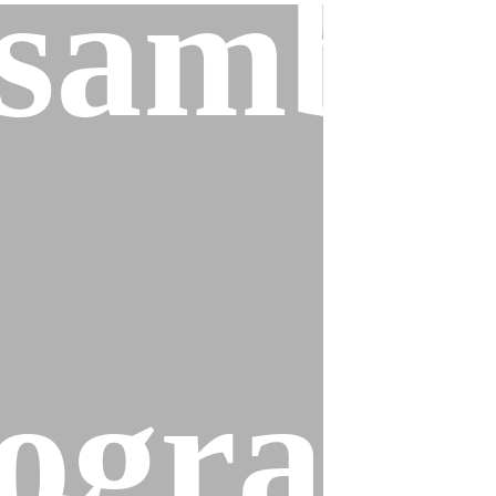
sambl
ogram