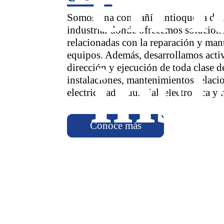
en l
Somos una compañía antioqueña de 
industrial donde ofrecemos solucione
relacionadas con la reparación y man
equipos. Además, desarrollamos acti
inst
dirección y ejecución de toda clase d
instalaciones, mantenimientos relaci
electricidad industrial, electrónica y
Conoce más
Dis
de