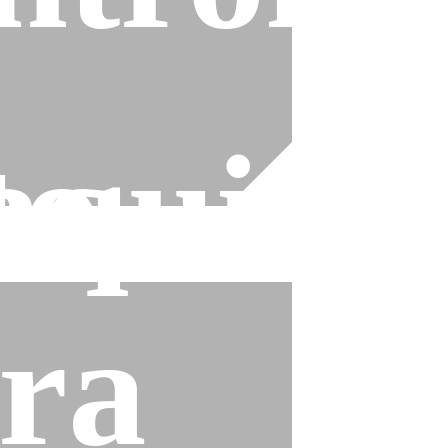
to
quina
ra