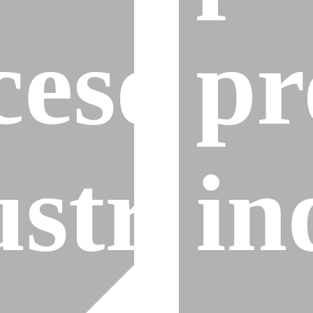
cesos
pr
strial
in