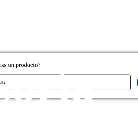
soría
as un producto?
car