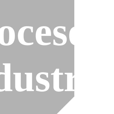
ocesos
es
dustria