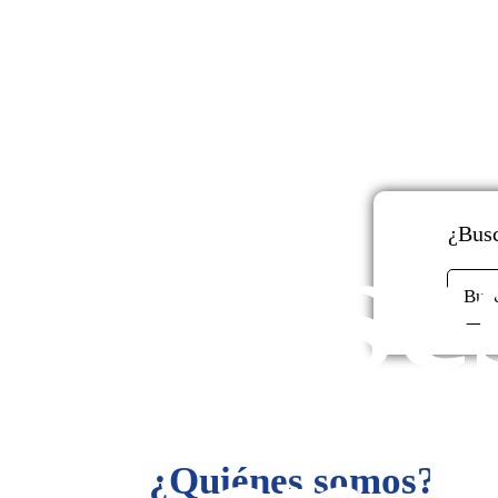
y
Ase
¿Busc
Bus
¿Quiénes somos?