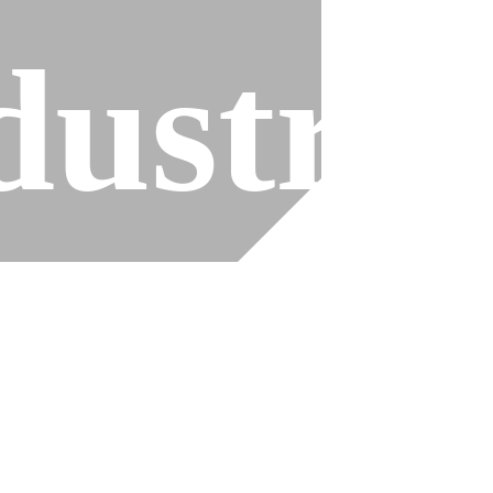
es
dustria