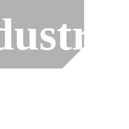
s
dustria