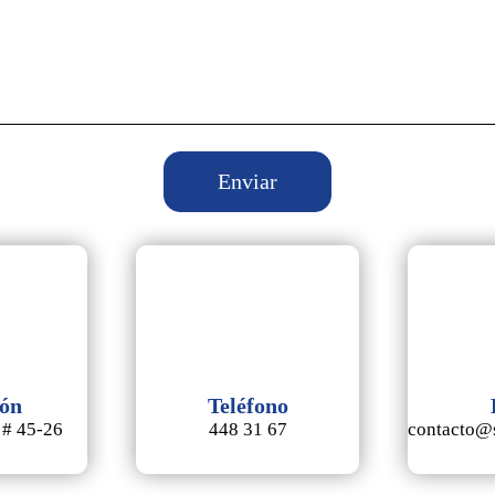
ión
Teléfono
 # 45-26
448 31 67
contacto@s