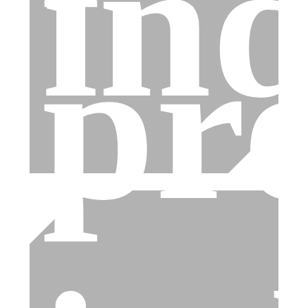
ind
pr