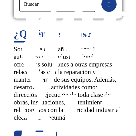
re
au
Buscar
y
¿Quiénes somos?
Somos una compañía antioqueña de
automatización industrial donde
ofrecemos soluciones a otras empresas
relacionadas con la reparación y
mantenimiento de sus equipos. Además,
elé
desarrollamos actividades como:
en
dirección y ejecución de toda clase de
obras, instalaciones, mantenimientos
relacionados con la electricidad industrial,
electrónica y neumática.