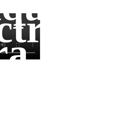
quinari
ctricos
ra
de
ocesos
ntrol