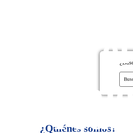
enfo
mont
en el
de
¿Busc
mejo
Bus
rede
¿Quiénes somos?