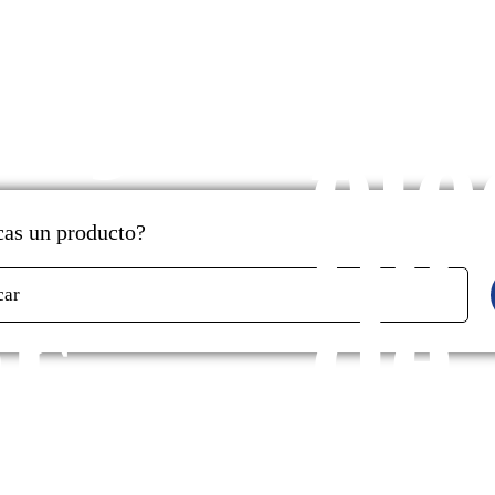
cados
y
aje
pr
ele
de
as un producto?
r
de
car
s
ga