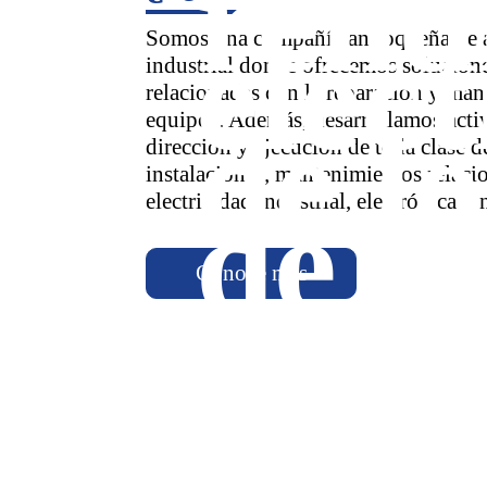
rend
eléct
Somos una compañía antioqueña de 
industrial donde ofrecemos solucione
relacionadas con la reparación y man
equipos. Además, desarrollamos acti
de lo
dirección y ejecución de toda clase d
instalaciones, mantenimientos relaci
de b
electricidad industrial, electrónica y
Conoce más
proc
tens