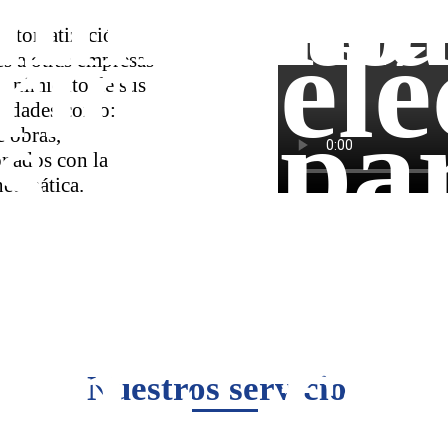
imiento
ma
ricas
elé
automatización
s a otras empresas
tenimiento de sus
vidades como:
s
pa
e obras,
onados con la
aja
y 
 neumática.
esos
pr
ión
co
Nuestros servicios