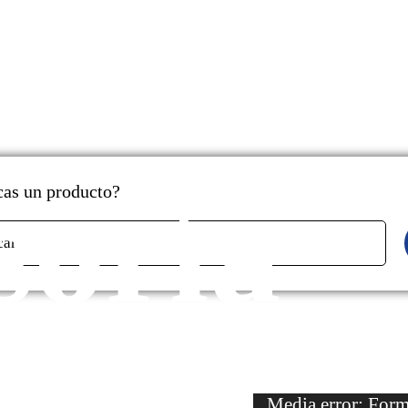
soría
as un producto?
car
Reproductor
Media error: Forma