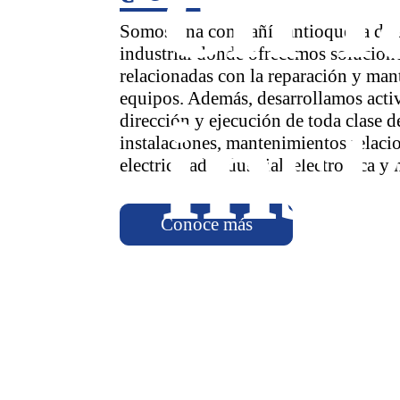
en l
Somos una compañía antioqueña de 
industrial donde ofrecemos solucione
relacionadas con la reparación y man
equipos. Además, desarrollamos acti
inst
dirección y ejecución de toda clase d
instalaciones, mantenimientos relaci
electricidad industrial, electrónica y
Conoce más
Dis
de