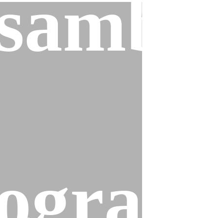
sambl
ogram