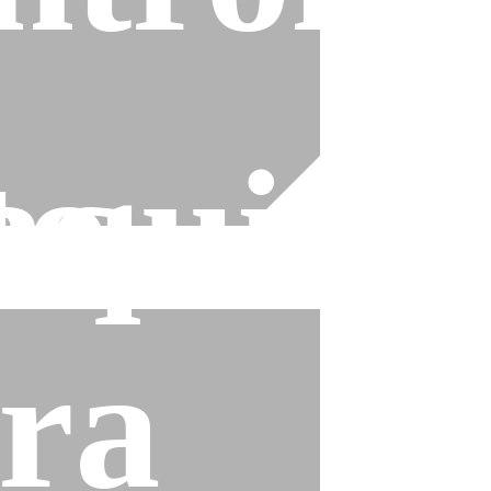
to
quina
ra