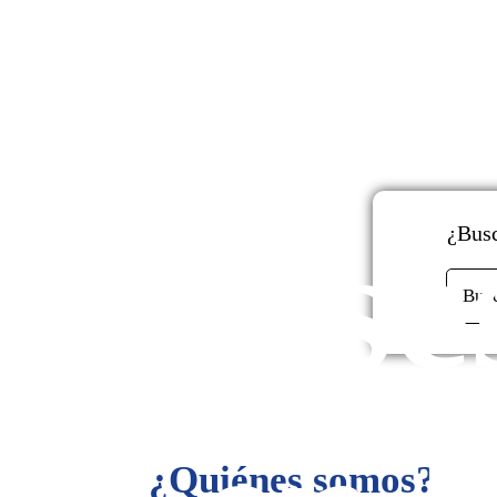
y
Ase
¿Busc
Bus
¿Quiénes somos?