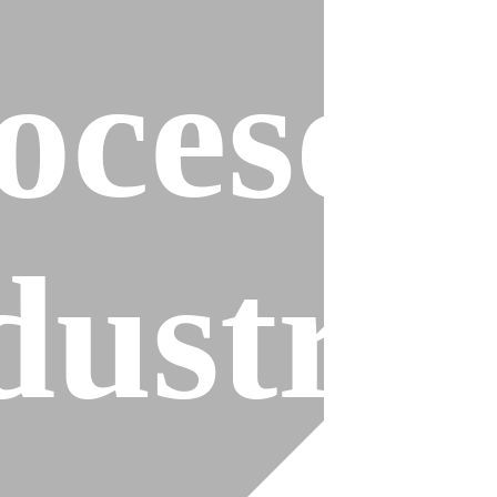
ocesos
es
dustria