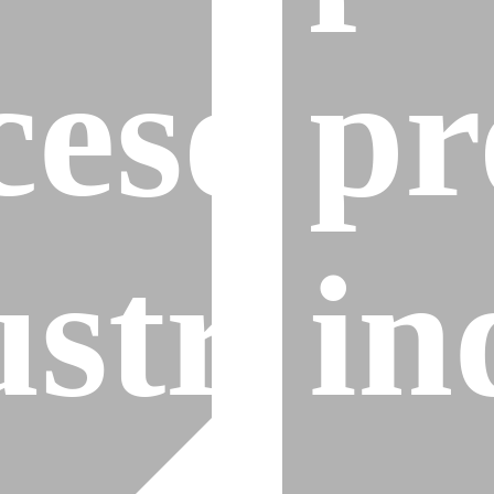
cesos
pr
strial
in