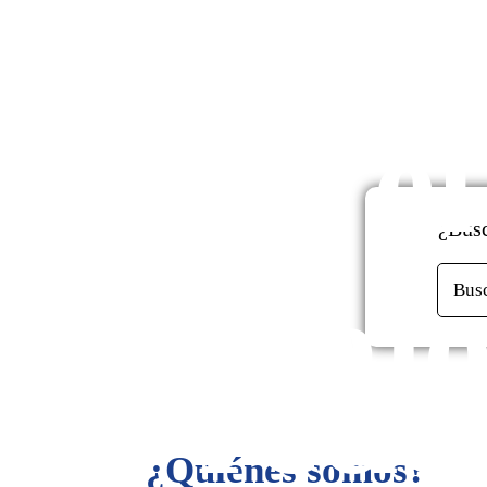
enfo
mont
en el
de
¿Busc
mejo
Bus
rede
¿Quiénes somos?