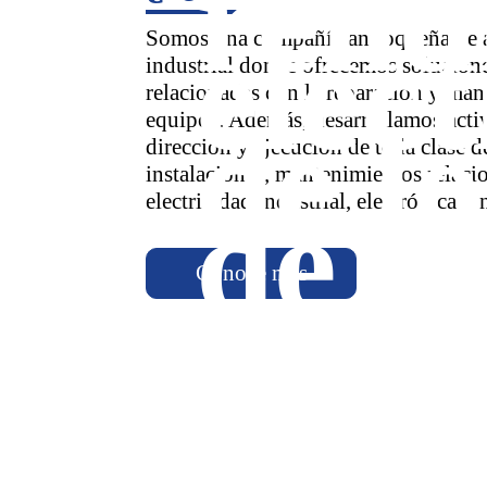
rend
eléct
Somos una compañía antioqueña de 
industrial donde ofrecemos solucione
relacionadas con la reparación y man
equipos. Además, desarrollamos acti
de lo
dirección y ejecución de toda clase d
instalaciones, mantenimientos relaci
de b
electricidad industrial, electrónica y
Conoce más
proc
tens