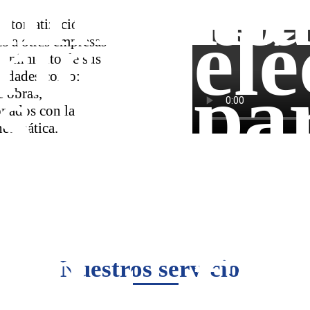
imiento
ma
ricas
elé
automatización
s a otras empresas
tenimiento de sus
vidades como:
s
pa
e obras,
onados con la
aja
y 
 neumática.
esos
pr
ión
co
Nuestros servicios