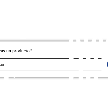
cados
y
aje
pr
ele
de
as un producto?
r
de
car
s
ga