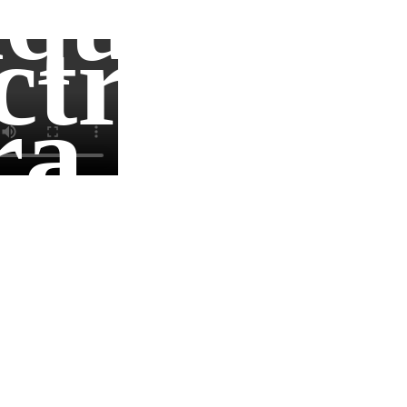
quinari
ctricos
ra
de
ocesos
ntrol