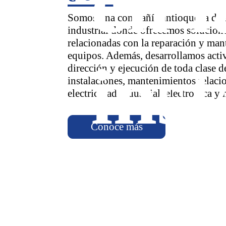
en l
Somos una compañía antioqueña de 
industrial donde ofrecemos solucione
relacionadas con la reparación y man
equipos. Además, desarrollamos acti
inst
dirección y ejecución de toda clase d
instalaciones, mantenimientos relaci
electricidad industrial, electrónica y
Conoce más
Dis
de