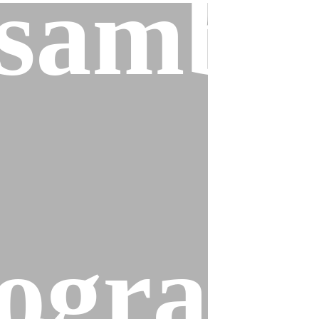
sambl
ogram