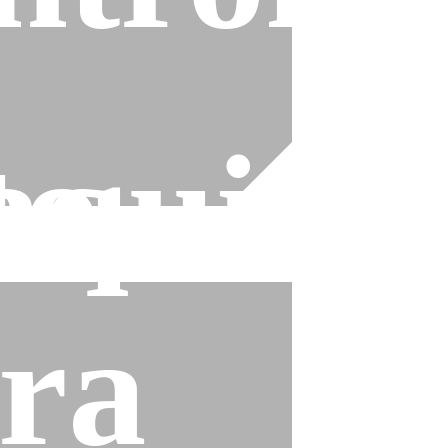
to
quina
ra