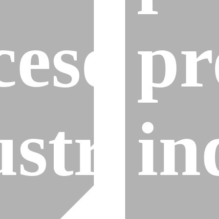
cesos
pr
strial
in