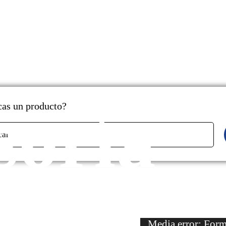
soría
as un producto?
car
Reproductor
Media error: Forma