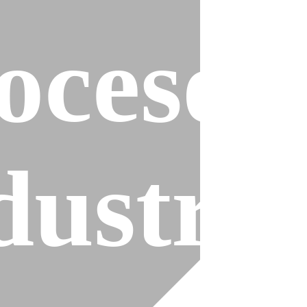
ocesos
es
dustria