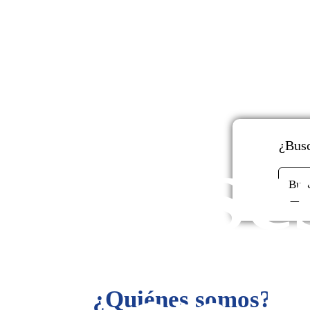
y
Ase
¿Busc
Bus
¿Quiénes somos?