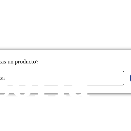
soría
as un producto?
car