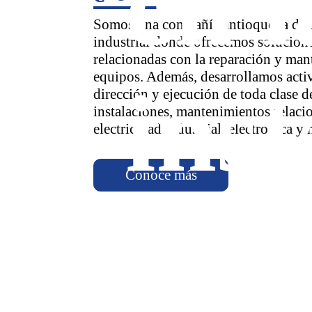
en l
Somos una compañía antioqueña de 
industrial donde ofrecemos solucione
relacionadas con la reparación y man
equipos. Además, desarrollamos acti
inst
dirección y ejecución de toda clase d
instalaciones, mantenimientos relaci
electricidad industrial, electrónica y
Conoce más
Dis
de