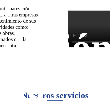
a
automatización
s a otras empresas
tenimiento de sus
vidades como:
alació
e obras,
onados con la
 neumática.
Di
eño
Nuestros servicios