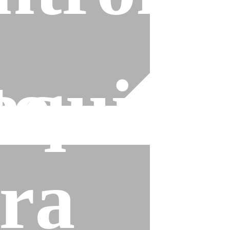
to
quina
ra