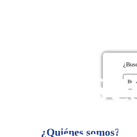
y
Ase
¿Busc
Bus
¿Quiénes somos?