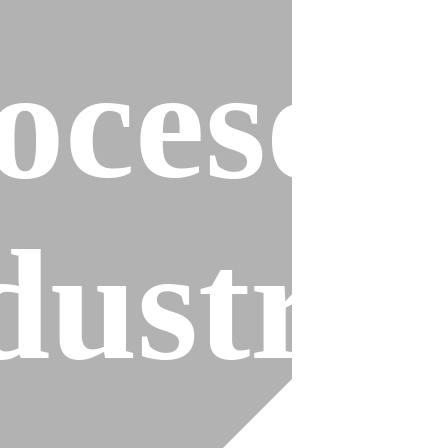
ocesos
es
dustria