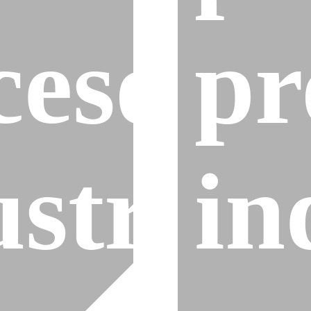
cesos
pr
strial
in