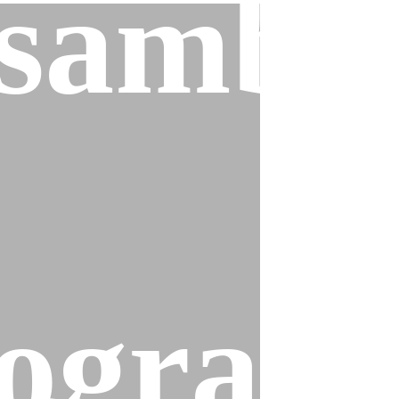
sambl
ogram