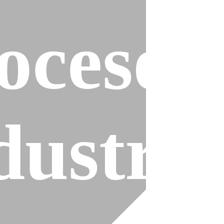
ocesos
es
dustria