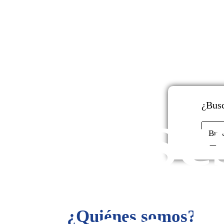
y
Ase
¿Busc
Bus
¿Quiénes somos?