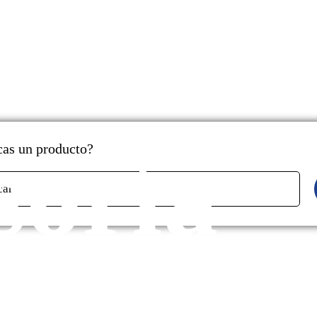
soría
as un producto?
car