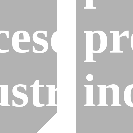
cesos
pr
strial
in