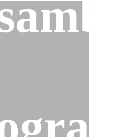
sambl
ogram