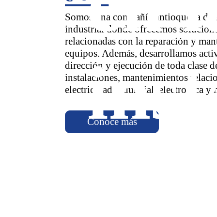
en l
Somos una compañía antioqueña de 
industrial donde ofrecemos solucione
relacionadas con la reparación y man
equipos. Además, desarrollamos acti
inst
dirección y ejecución de toda clase d
instalaciones, mantenimientos relaci
electricidad industrial, electrónica y
Conoce más
Dis
de