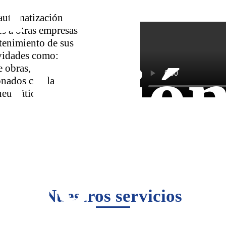
a
automatización
s a otras empresas
tenimiento de sus
vidades como:
alació
e obras,
onados con la
 neumática.
Di
eño
Nuestros servicios