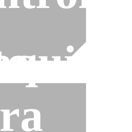
to
quina
ra